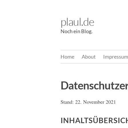
Skip
to
plaul.de
content
Noch ein Blog.
Home
About
Impressu
Datenschutze
Stand: 22. November 2021
INHALTSÜBERSIC