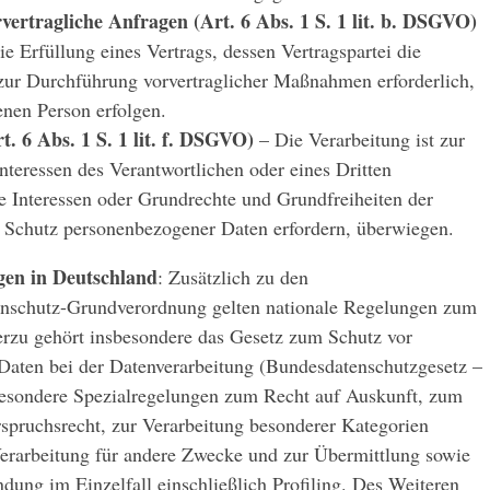
vertragliche Anfragen (Art. 6 Abs. 1 S. 1 lit. b. DSGVO)
ie Erfüllung eines Vertrags, dessen Vertragspartei die
r zur Durchführung vorvertraglicher Maßnahmen erforderlich,
enen Person erfolgen.
t. 6 Abs. 1 S. 1 lit. f. DSGVO)
– Die Verarbeitung ist zur
nteressen des Verantwortlichen oder eines Dritten
die Interessen oder Grundrechte und Grundfreiheiten der
n Schutz personenbezogener Daten erfordern, überwiegen.
gen in Deutschland
: Zusätzlich zu den
enschutz-Grundverordnung gelten nationale Regelungen zum
erzu gehört insbesondere das Gesetz zum Schutz vor
aten bei der Datenverarbeitung (Bundesdatenschutzgesetz –
sondere Spezialregelungen zum Recht auf Auskunft, zum
pruchsrecht, zur Verarbeitung besonderer Kategorien
erarbeitung für andere Zwecke und zur Übermittlung sowie
dung im Einzelfall einschließlich Profiling. Des Weiteren