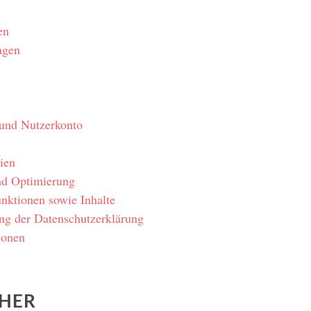
en
agen
und Nutzerkonto
ien
nd Optimierung
unktionen sowie Inhalte
ng der Datenschutzerklärung
sonen
HER