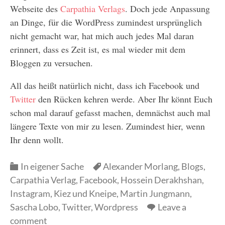
Webseite des
Carpathia Verlags
. Doch jede Anpassung
an Dinge, für die WordPress zumindest ursprünglich
nicht gemacht war, hat mich auch jedes Mal daran
erinnert, dass es Zeit ist, es mal wieder mit dem
Bloggen zu versuchen.
All das heißt natürlich nicht, dass ich Facebook und
Twitter
den Rücken kehren werde. Aber Ihr könnt Euch
schon mal darauf gefasst machen, demnächst auch mal
längere Texte von mir zu lesen. Zumindest hier, wenn
Ihr denn wollt.
Categories
Categories
In eigener Sache
Alexander Morlang
,
Blogs
,
Carpathia Verlag
,
Facebook
,
Hossein Derakhshan
,
Instagram
,
Kiez und Kneipe
,
Martin Jungmann
,
Sascha Lobo
,
Twitter
,
Wordpress
Leave a
comment