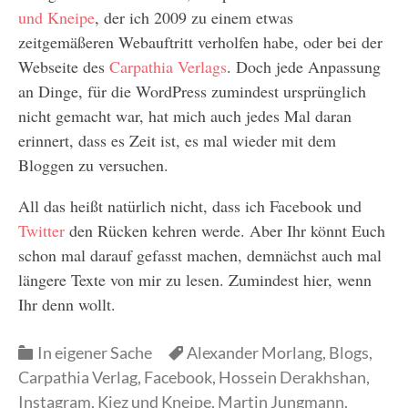
und Kneipe
, der ich 2009 zu einem etwas
zeitgemäßeren Webauftritt verholfen habe, oder bei der
Webseite des
Carpathia Verlags
. Doch jede Anpassung
an Dinge, für die WordPress zumindest ursprünglich
nicht gemacht war, hat mich auch jedes Mal daran
erinnert, dass es Zeit ist, es mal wieder mit dem
Bloggen zu versuchen.
All das heißt natürlich nicht, dass ich Facebook und
Twitter
den Rücken kehren werde. Aber Ihr könnt Euch
schon mal darauf gefasst machen, demnächst auch mal
längere Texte von mir zu lesen. Zumindest hier, wenn
Ihr denn wollt.
Categories
Categories
In eigener Sache
Alexander Morlang
,
Blogs
,
Carpathia Verlag
,
Facebook
,
Hossein Derakhshan
,
Instagram
,
Kiez und Kneipe
,
Martin Jungmann
,